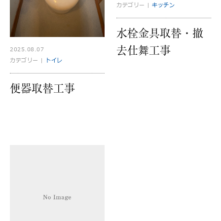
カテゴリー |
キッチン
水栓金具取替・撤
去仕舞工事
2025.08.07
カテゴリー |
トイレ
便器取替工事