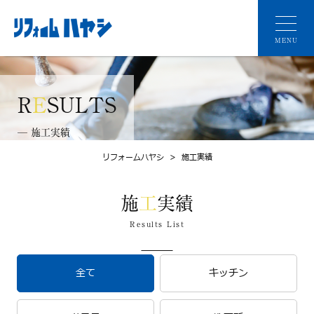
MENU
R
E
SULTS
─ 施工実績
リフォームハヤシ
>
施工実績
施
工
実績
Results List
全て
キッチン