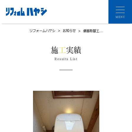
MENU
リフォームハヤシ
>
お知らせ
>
便器取替工...
施
工
実績
Results List