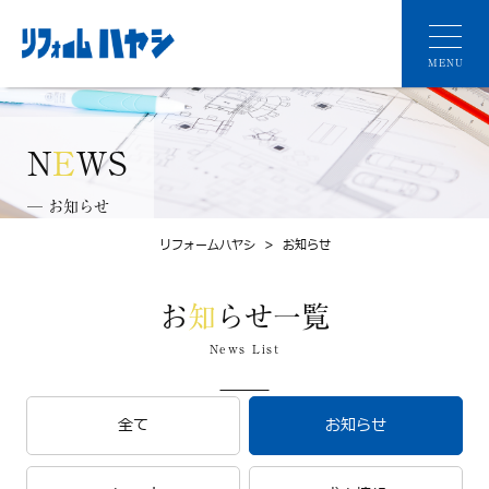
MENU
N
E
WS
─ お知らせ
リフォームハヤシ
>
お知らせ
お
知
らせ一覧
News List
全て
お知らせ